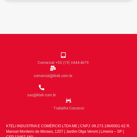
Comercial +55 (19) 3444-4679
comercial@kteli.com.br
sac@kteli.com.br
Trabalhe Conosco
KTELI INDUSTRIA E COMÉRCIO LTDA ME | CNPJ: 09.273.196/0001-62 R.
Manoel Monteiro de Moraes, 1207 | Jardim Olga Veroni | Limeira – SP |
CEP 13487-160