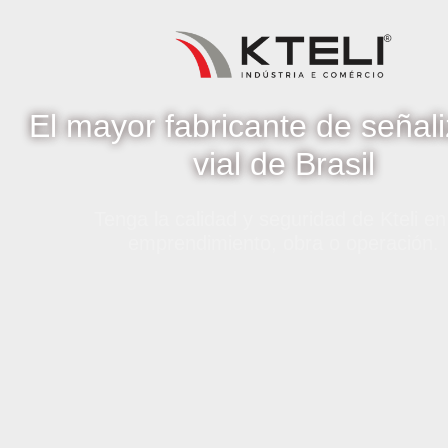
El mayor fabricante de señal
vial de Brasil
Tenga la calidad y seguridad de Kteli en
emprendimiento, obra o operación.