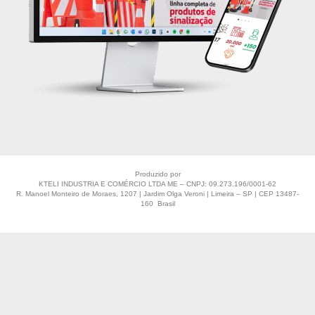
Produzido por
KTELI INDUSTRIA E COMÉRCIO LTDA ME – CNPJ: 09.273.196/0001-62
R. Manoel Monteiro de Moraes, 1207 | Jardim Olga Veroni | Limeira – SP | CEP 13487-
160 Brasil