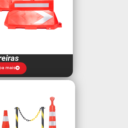
reiras
ba mais