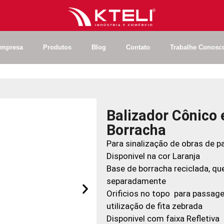
mpresa
Produtos
Blog
Contato
Trabalhe Conosc
Balizador Cônico 
Borracha
Para sinalização de obras de 
Disponivel na cor Laranja
Base de borracha reciclada, qu
separadamente
Orificios no topo para passag
utilização de fita zebrada
Disponivel com faixa Refletiva