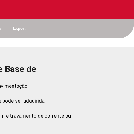
o
Export
e Base de
pavimentação
e pode ser adquirida
em e travamento de corrente ou