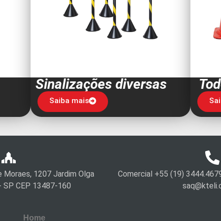
Sinalizações diversas
Tod
Saiba mais
Sa
e Moraes, 1207 Jardim Olga
Comercial +55 (19) 3444.467
a - SP CEP 13487-160
saq@kteli.
Home