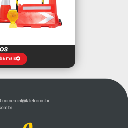
os
iba mais
9 comercial@kteli.com.br
com.br