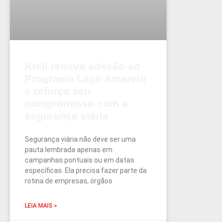
Kteli renova adesão ao
Programa Laço Amarelo
e reforça seu
compromisso com a
segurança viária
Segurança viária não deve ser uma
pauta lembrada apenas em
campanhas pontuais ou em datas
específicas. Ela precisa fazer parte da
rotina de empresas, órgãos
LEIA MAIS »