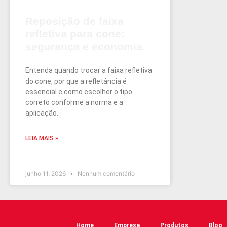
Reposição de faixa
refletiva para cone:
segurança e economia.
Entenda quando trocar a faixa refletiva
do cone, por que a refletância é
essencial e como escolher o tipo
correto conforme a norma e a
aplicação.
LEIA MAIS »
junho 11, 2026
Nenhum comentário
Home
Empresa
Produtos
Blog