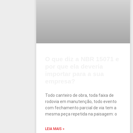
O que diz a NBR 15071 e
por que ela deveria
importar para a sua
empresa?
Todo canteiro de obra, toda faixa de
rodovia em manutenção, todo evento
com fechamento parcial de via tem a
mesma peça repetida na paisagem: o
LEIA MAIS »