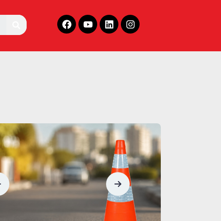
 NBR
Por
que investir em
 que ela
equipamentos da
ortar para
Kteli faz toda a
esa?
diferença.
Todo canteiro de obra, toda faixa de rodovia em manutenção, todo evento com fechamento parcial de via tem a mesma peça repetida na paisagem: o cone laranja com faixas brancas.
A segurança viária é um dos pilares fundamentais para a proteção de motoristas, pedestres e trabalhadores que atuam em rodovias, vias urbanas e áreas de obras. Muito além da sinalização,
 adesão
a Laço
Fiscalização
na
eforça
sinalização viária: a
omisso
responsabilidade vai
rança
além da penalidade.
Entenda por que a fiscalização na sinalização viária vai além da penalidade e reforça a importância de materiais normatizados, qualidade e proteção à vida.
Segurança viária não deve ser uma pauta lembrada apenas em campanhas pontuais ou em datas específicas. Ela precisa fazer parte da rotina de empresas, órgãos públicos, entidades e de toda
Sustentabilidade
na
em
sinalização viária
 como
começa com
escolhas
no
responsáveis.
Entenda o que é o ensaio de intemperismo, como ele funciona e por que é fundamental para garantir a durabilidade da sinalização viária.
Entenda como cones, pedestais, correntes, barreiras e outros itens de sinalização ajudam a organizar fluxos e prevenir acidentes em empresas e indústrias.