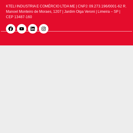
KTELI INDUSTRIA E COMÉRCIO LTDA ME | CNPJ: 09.273.196/0001-62 R.
Manoel Monteiro de Moraes, 1207 | Jardim Olga Veroni | Limeira – SP |
CEP 13487-160