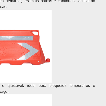
para demarcações mais baixas e contínuas, facilitando
icas.
il e ajustável, ideal para bloqueios temporários e
paço.