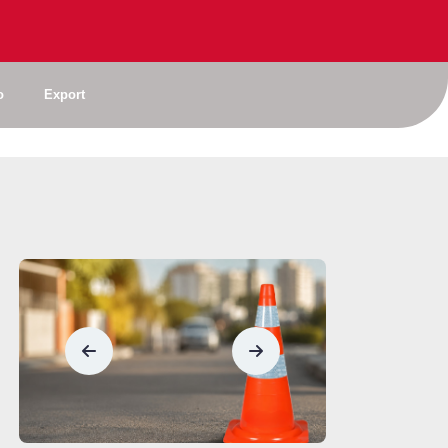
o
Export