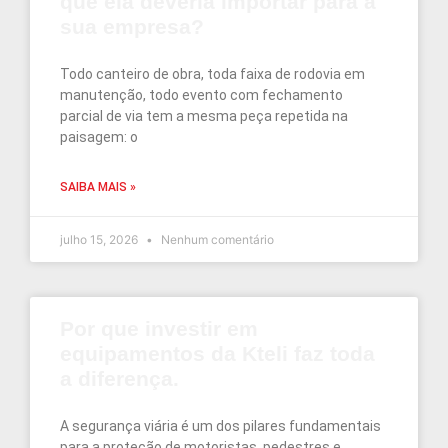
que ela deveria importar para a
sua empresa?
Todo canteiro de obra, toda faixa de rodovia em
manutenção, todo evento com fechamento
parcial de via tem a mesma peça repetida na
paisagem: o
SAIBA MAIS »
julho 15, 2026
Nenhum comentário
Por que investir em
equipamentos da Kteli faz toda
a diferença.
A segurança viária é um dos pilares fundamentais
para a proteção de motoristas, pedestres e