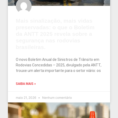
Mais sinalização, mais vidas
preservadas: o que o Boletim
da ANTT 2025 revela sobre a
segurança nas rodovias
brasileiras.
O novo Boletim Anual de Sinistros de Trânsito em
Rodovias Concedidas – 2025, divulgado pela ANTT,
trouxe um alerta importante para o setor viário: os
SAIBA MAIS »
maio 21, 2026
Nenhum comentário
1
2
3
4