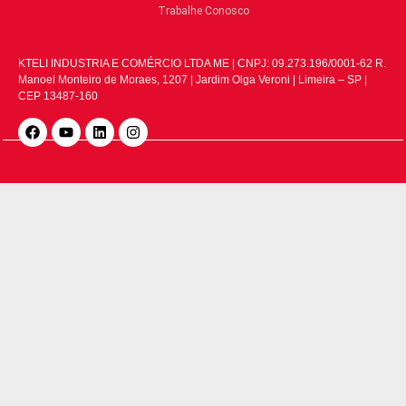
Trabalhe Conosco
KTELI INDUSTRIA E COMÉRCIO LTDA ME | CNPJ: 09.273.196/0001-62 R.
Manoel Monteiro de Moraes, 1207 | Jardim Olga Veroni | Limeira – SP |
CEP 13487-160