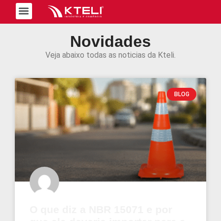
Trabalhe Conosco
Novidades
Veja abaixo todas as noticias da Kteli.
BLOG
O que diz a NBR 15071 e por