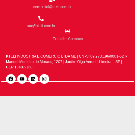
comercial@kteli.com.br
sac@kteli.com.br
Trabalhe Conosco
KTELI INDUSTRIA E COMÉRCIO LTDA ME | CNPJ: 09.273.196/0001-62 R.
Manoel Monteiro de Moraes, 1207 | Jardim Olga Veroni | Limeira – SP |
CEP 13487-160