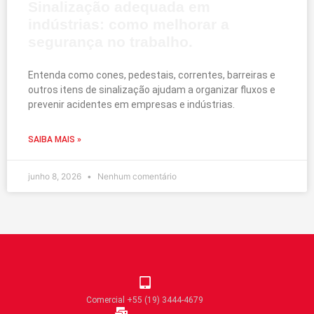
Sinalização adequada em
indústrias: como melhorar a
segurança no trabalho.
Entenda como cones, pedestais, correntes, barreiras e
outros itens de sinalização ajudam a organizar fluxos e
prevenir acidentes em empresas e indústrias.
SAIBA MAIS »
junho 8, 2026
Nenhum comentário
Comercial +55 (19) 3444-4679