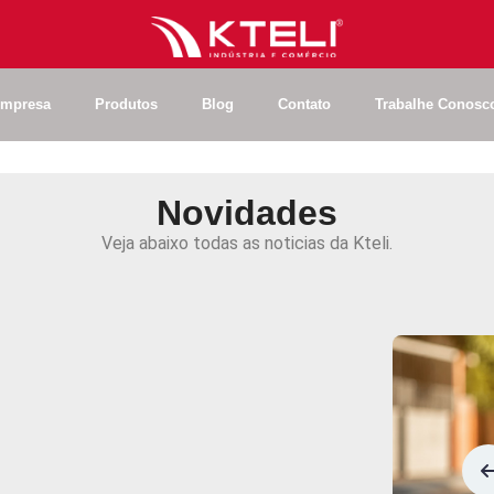
O
que diz a
15071 e por
Política
Integrada
mpresa
Produtos
Blog
Contato
Trabalhe Conosc
deveria imp
a sua empr
Kteli
renova
Novidades
ao Program
A
segurança nas
Amarelo e r
operações começa
Veja abaixo todas as noticias da Kteli.
seu compr
pela sinalização.
com a segu
viária
Em ambientes com circulação de pessoas, veículos, máquinas ou equipamentos, a sinalização correta não é apenas um item de organização: é uma medida essencial para prevenir acidentes, orientar fluxos e proteger vidas.
Sinalização
Reposição
de faixa
adequada 
refletiva para cone:
indústrias:
segurança e
melhorar a
economia.
segurança 
trabalho.
Entenda quando trocar a faixa refletiva do cone, por que a refletância é essencial e como escolher o tipo correto conforme a norma e a aplicação.
Ensaio
de