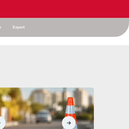
 NBR
Por
que investir em
 que ela
equipamentos da
o
Export
ortar para
Kteli faz toda a
esa?
diferença.
Todo canteiro de obra, toda faixa de rodovia em manutenção, todo evento com fechamento parcial de via tem a mesma peça repetida na paisagem: o cone laranja com faixas brancas.
A segurança viária é um dos pilares fundamentais para a proteção de motoristas, pedestres e trabalhadores que atuam em rodovias, vias urbanas e áreas de obras. Muito além da sinalização,
 adesão
a Laço
Fiscalização
na
eforça
sinalização viária: a
omisso
responsabilidade vai
rança
além da penalidade.
Entenda por que a fiscalização na sinalização viária vai além da penalidade e reforça a importância de materiais normatizados, qualidade e proteção à vida.
Segurança viária não deve ser uma pauta lembrada apenas em campanhas pontuais ou em datas específicas. Ela precisa fazer parte da rotina de empresas, órgãos públicos, entidades e de toda
Sustentabilidade
na
em
sinalização viária
 como
começa com
escolhas
no
responsáveis.
Entenda o que é o ensaio de intemperismo, como ele funciona e por que é fundamental para garantir a durabilidade da sinalização viária.
Entenda como cones, pedestais, correntes, barreiras e outros itens de sinalização ajudam a organizar fluxos e prevenir acidentes em empresas e indústrias.