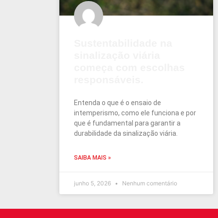
Sustentabilidade na
sinalização viária
começa com escolhas
responsáveis.
Entenda o que é o ensaio de
intemperismo, como ele funciona e por
que é fundamental para garantir a
durabilidade da sinalização viária.
SAIBA MAIS »
junho 5, 2026
Nenhum comentário