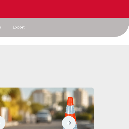
 NBR
Por
que investir em
 que ela
equipamentos da
o
Export
ortar para
Kteli faz toda a
esa?
diferença.
Todo canteiro de obra, toda faixa de rodovia em manutenção, todo evento com fechamento parcial de via tem a mesma peça repetida na paisagem: o cone laranja com faixas brancas.
A segurança viária é um dos pilares fundamentais para a proteção de motoristas, pedestres e trabalhadores que atuam em rodovias, vias urbanas e áreas de obras. Muito além da sinalização,
 adesão
a Laço
Fiscalização
na
eforça
sinalização viária: a
omisso
responsabilidade vai
rança
além da penalidade.
Entenda por que a fiscalização na sinalização viária vai além da penalidade e reforça a importância de materiais normatizados, qualidade e proteção à vida.
Segurança viária não deve ser uma pauta lembrada apenas em campanhas pontuais ou em datas específicas. Ela precisa fazer parte da rotina de empresas, órgãos públicos, entidades e de toda
Sustentabilidade
na
em
sinalização viária
 como
começa com
escolhas
no
responsáveis.
Entenda o que é o ensaio de intemperismo, como ele funciona e por que é fundamental para garantir a durabilidade da sinalização viária.
Entenda como cones, pedestais, correntes, barreiras e outros itens de sinalização ajudam a organizar fluxos e prevenir acidentes em empresas e indústrias.