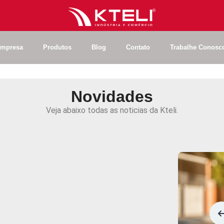
O
que diz a
15071 e por
Política
Integrada
mpresa
Produtos
Blog
Contato
Trabalhe Conosc
deveria imp
a sua empr
Kteli
renova
Novidades
ao Program
A
segurança nas
Amarelo e r
operações começa
Veja abaixo todas as noticias da Kteli.
seu compr
pela sinalização.
com a segu
viária
Em ambientes com circulação de pessoas, veículos, máquinas ou equipamentos, a sinalização correta não é apenas um item de organização: é uma medida essencial para prevenir acidentes, orientar fluxos e proteger vidas.
Sinalização
Reposição
de faixa
adequada 
refletiva para cone:
indústrias:
segurança e
melhorar a
economia.
segurança 
trabalho.
Entenda quando trocar a faixa refletiva do cone, por que a refletância é essencial e como escolher o tipo correto conforme a norma e a aplicação.
Ensaio
de