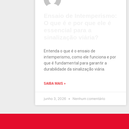
Ensaio de Intemperismo:
O que é e por que ele é
essencial para a
sinalização viária?
Entenda o que é o ensaio de
intemperismo, como ele funciona e por
que é fundamental para garantir a
durabilidade da sinalização viária.
SAIBA MAIS »
junho 3, 2026
Nenhum comentário