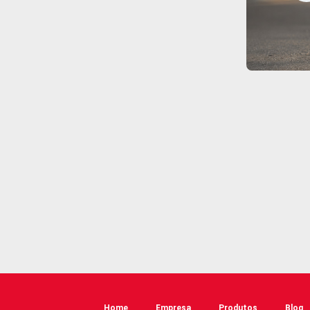
Intemperismo: O que
é e por que ele é
essencial para a
sinalização viária?
Entenda o que é o ensaio de intemperismo, como ele funciona e por que é fundamental para garantir a durabilidade da sinalização viária.
Home
Empresa
Produtos
Blog