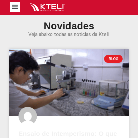
Trabalhe Conosco
Novidades
Veja abaixo todas as noticias da Kteli.
BLOG
Ensaio de Intemperismo: O que